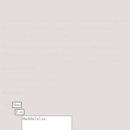
Jeg hedder Lars og står bag Tveje Photography.
Jeg interesserer mig især for portrætter, hvor personen stadig ligner sig selv.
Derfor arbejder jeg ofte med naturligt lys, enkle omgivelser og god tid til at
finde et udtryk, der passer til den enkelte.
Jeg ved, at det kan føles uvant at stå foran et kamera. Derfor ser jeg
fotograferingen som et samarbejde. Jeg hjælper med posering og retning,
men der skal også være plads til bevægelse, personlighed og de øjeblikke,
der opstår undervejs.
Tveje Fotografi har base i Esbjerg.
Kontakt
Navn
E-mail